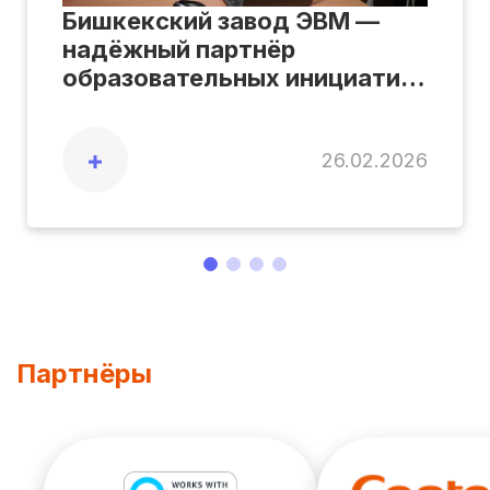
Бишкекский завод ЭВМ —
надёжный партнёр
образовательных инициатив
в Кыргызстане. Мы
обеспечиваем сборку,
26.02.2026
тестирование и сервисную
поддержку ноутбуков
Centerm. В партнёрстве с
Google Education мы
реализовали проекты по
оснащению школ
современной техникой.
Партнёры